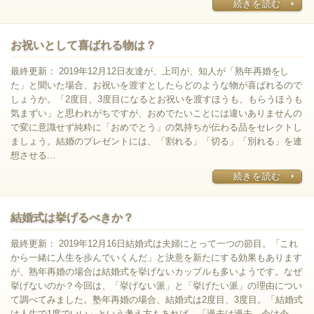
続きを読む
お祝いとして喜ばれる物は？
最終更新： 2019年12月12日友達が、上司が、知人が「熟年再婚をし
た」と聞いた場合、お祝いを渡すとしたらどのような物が喜ばれるので
しょうか。「2度目、3度目になるとお祝いを渡すほうも、もらうほうも
気まずい」と思われがちですが、おめでたいことには違いありませんの
で変に意識せず純粋に「おめでとう」の気持ちが伝わる品をセレクトし
ましょう。結婚のプレゼントには、「割れる」「切る」「別れる」を連
想させる...
続きを読む
結婚式は挙げるべきか？
最終更新： 2019年12月16日結婚式は夫婦にとって一つの節目。「これ
から一緒に人生を歩んでいくんだ」と決意を新たにする効果もあります
が、熟年再婚の場合は結婚式を挙げないカップルも多いようです。なぜ
挙げないのか？今回は、「挙げない派」と「挙げたい派」の理由につい
て調べてみました。塾年再婚の場合、結婚式は2度目、3度目。「結婚式
は人生で1度でいい」という考え方もあれば、「過去は過去、今は今。