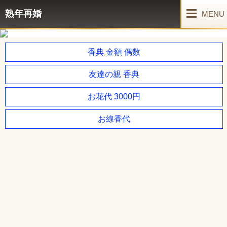
熟年再婚
MENU
香典 金額 偶数
友達の親 香典
お花代 3000円
お線香代