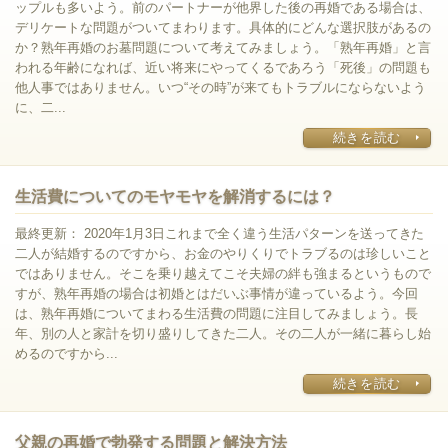
ップルも多いよう。前のパートナーが他界した後の再婚である場合は、
デリケートな問題がついてまわります。具体的にどんな選択肢があるの
か？熟年再婚のお墓問題について考えてみましょう。「熟年再婚」と言
われる年齢になれば、近い将来にやってくるであろう「死後」の問題も
他人事ではありません。いつ“その時”が来てもトラブルにならないよう
に、二...
続きを読む
生活費についてのモヤモヤを解消するには？
最終更新： 2020年1月3日これまで全く違う生活パターンを送ってきた
二人が結婚するのですから、お金のやりくりでトラブるのは珍しいこと
ではありません。そこを乗り越えてこそ夫婦の絆も強まるというもので
すが、熟年再婚の場合は初婚とはだいぶ事情が違っているよう。今回
は、熟年再婚についてまわる生活費の問題に注目してみましょう。長
年、別の人と家計を切り盛りしてきた二人。その二人が一緒に暮らし始
めるのですから...
続きを読む
父親の再婚で勃発する問題と解決方法