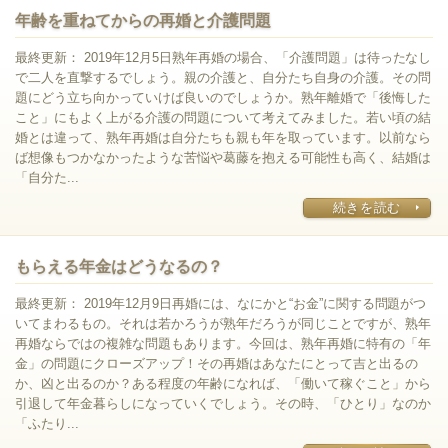
年齢を重ねてからの再婚と介護問題
最終更新： 2019年12月5日熟年再婚の場合、「介護問題」は待ったなし
で二人を直撃するでしょう。親の介護と、自分たち自身の介護。その問
題にどう立ち向かっていけば良いのでしょうか。熟年離婚で「後悔した
こと」にもよく上がる介護の問題について考えてみました。若い頃の結
婚とは違って、熟年再婚は自分たちも親も年を取っています。以前なら
ば想像もつかなかったような苦悩や葛藤を抱える可能性も高く、結婚は
「自分た...
続きを読む
もらえる年金はどうなるの？
最終更新： 2019年12月9日再婚には、なにかと“お金”に関する問題がつ
いてまわるもの。それは若かろうが熟年だろうが同じことですが、熟年
再婚ならではの複雑な問題もあります。今回は、熟年再婚に特有の「年
金」の問題にクローズアップ！その再婚はあなたにとって吉と出るの
か、凶と出るのか？ある程度の年齢になれば、「働いて稼ぐこと」から
引退して年金暮らしになっていくでしょう。その時、「ひとり」なのか
「ふたり...