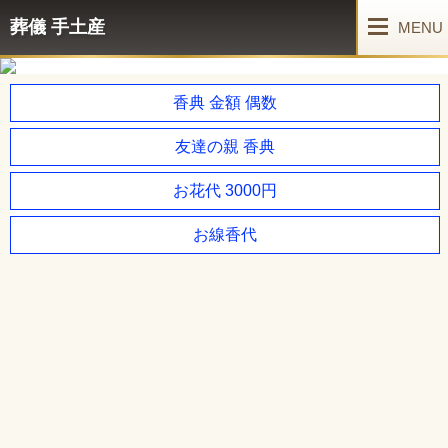
葬儀 手土産
MENU
香典 金額 偶数
友達の親 香典
お花代 3000円
お線香代